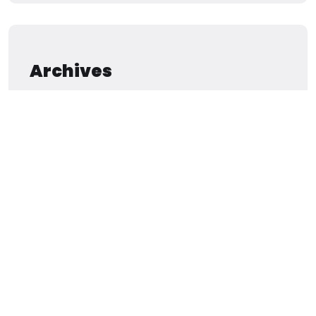
Archives
Septiembre 2025
Agosto 2025
Julio 2025
Junio 2025
Marzo 2025
Enero 2025
Diciembre 2024
Noviembre 2024