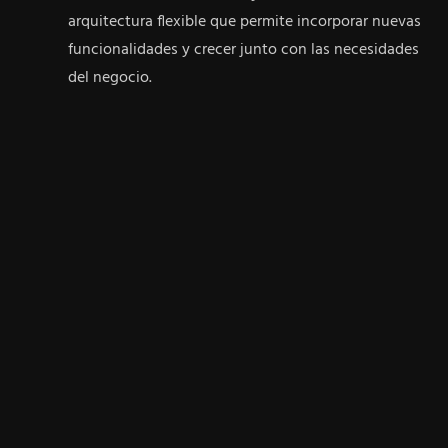
arquitectura flexible que permite incorporar nuevas
funcionalidades y crecer junto con las necesidades
del negocio.
Enfoque en la experiencia del usuario:
Un diseño
centrado en facilitar la lectura, el descubrimiento
de contenido y la interacción, impulsando el
engagement y la fidelización.
Estas características reflejan cómo un diseño
estratégico y bien ejecutado puede impulsar la
presencia digital y el crecimiento de tu negocio.
¡Te invitamos a conocer la revista en vivo y
experimentar el impacto de una solución web
hecha a medida para el éxito!