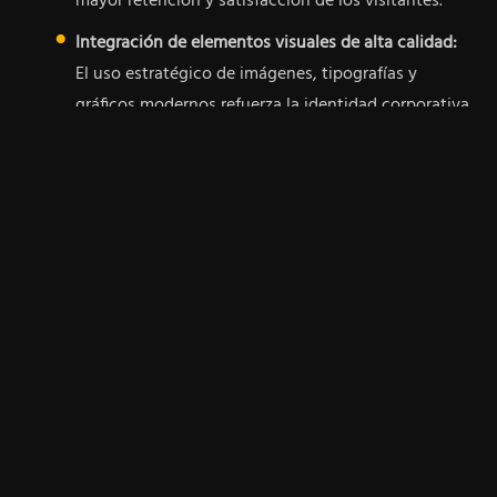
mayor retención y satisfacción de los visitantes.
Integración de elementos visuales de alta calidad:
El uso estratégico de imágenes, tipografías y
gráficos modernos refuerza la identidad corporativa
y mejora el engagement con la audiencia.
Facilidad de gestión y escalabilidad:
La arquitectura
del sitio permite futuras actualizaciones y
adaptaciones, facilitando el crecimiento y la
evolución digital del negocio.
Estas características demuestran cómo un diseño
estratégico y personalizado puede impulsar la
presencia digital y el crecimiento de tu negocio.
¡Te invitamos a conocer Retamozo Asociados en