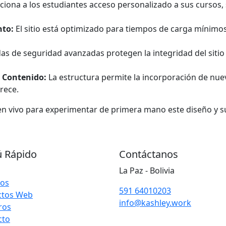
iona a los estudiantes acceso personalizado a sus cursos,
nto:
El sitio está optimizado para tiempos de carga mínimo
s de seguridad avanzadas protegen la integridad del sitio 
e Contenido:
La estructura permite la incorporación de nue
rece.
o en vivo para experimentar de primera mano este diseño y s
 Rápido
Contáctanos
La Paz - Bolivia
ios
591 64010203
ctos Web
info@kashley.work
ros
cto