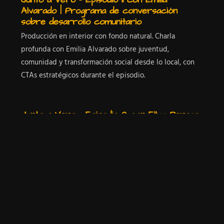
Alvarado | Programa de conversación
sobre desarrollo comunitario
Producción en interior con fondo natural. Charla
profunda con Emilia Alvarado sobre juventud,
comunidad y transformación social desde lo local, con
CTAs estratégicos durante el episodio.
Junto a Vero – Episodio 9 con Elluz Peraza
| Entrevista personal sobre propósito y
trayectoria
Programa grabado en ambiente íntimo, cámara fija.
Conversación reflexiva sobre la vida, carrera y propósito
con Elluz Peraza, acompañada de llamados a
plataformas externas.